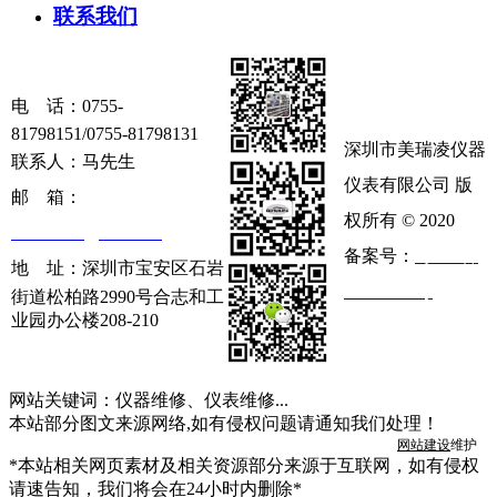
联系我们
电 话：
0755-
81798151/0755-81798131
深圳市美瑞凌仪器
联系人：马先生
仪表有限公司 版
邮 箱：
权所有 © 2020
szmrl2008@163.com
备案号：
粤ICP备
地 址：
深圳市宝安区石岩
16121564号
街道松柏路2990号合志和工
业园办公楼208-210
网站关键词：仪器维修、仪表维修...
本站部分图文来源网络,如有侵权问题请通知我们处理！
网站建设
维护
*本站相关网页素材及相关资源部分来源于互联网，如有侵权
请速告知，我们将会在24小时内删除*